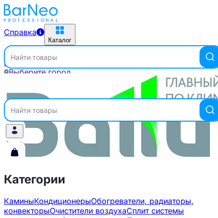
Справка
Каталог
Найти товары
Главная
Бренды
BALLU
Выберите город
Справка
Каталог
Найти товары
Категории
Камины
Кондиционеры
Обогреватели, радиаторы,
конвекторы
Очистители воздуха
Сплит системы