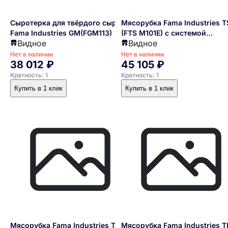
Сыротерка для твёрдого сыра
Мясорубка Fama Industries T
Fama Industries GM(FGM113)
(FTS M101E) с системой
Видное
Видное
Enterprise, с группой
измельчения из алюминия, б
Нет в наличии
Нет в наличии
38 012 ₽
45 105 ₽
реверса, 220/1/50
Кратность: 1
Кратность: 1
Купить в 1 клик
Купить в 1 клик
Мясорубка Fama Industries TS 8
Мясорубка Fama Industries TI