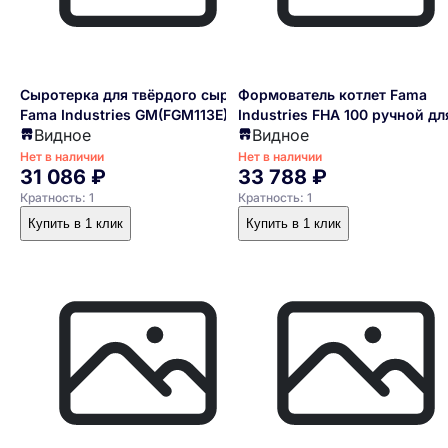
Сыротерка для твёрдого сыра
Формователь котлет Fama
Fama Industries GM(FGM113E)
Industries FHA 100 ручной дл
Видное
Видное
котлет Ø 100 мм
Нет в наличии
Нет в наличии
31 086 ₽
33 788 ₽
Кратность: 1
Кратность: 1
Купить в 1 клик
Купить в 1 клик