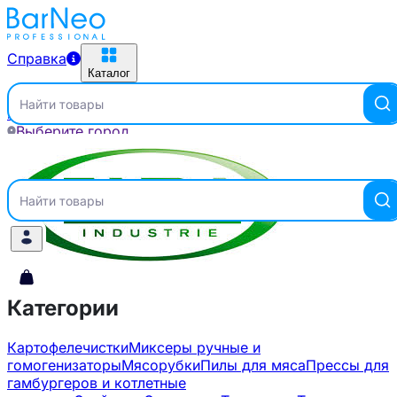
Справка
Каталог
Найти товары
Главная
Бренды
FAMA INDUSTRIES
Выберите город
Справка
Каталог
Найти товары
Категории
Картофелечистки
Миксеры ручные и
гомогенизаторы
Мясорубки
Пилы для мяса
Прессы для
гамбургеров и котлетные