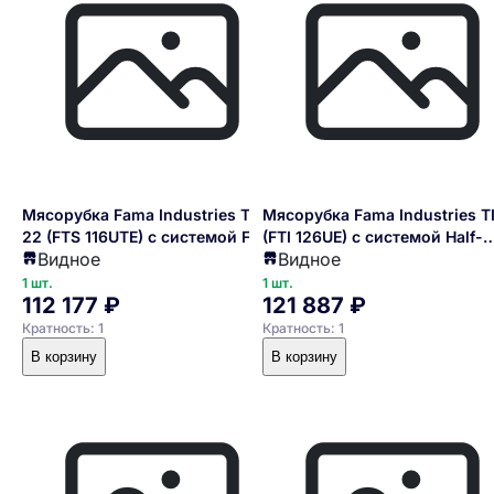
Мясорубка Fama Industries TS
Мясорубка Fama Industries TI
22 (FTS 116UTE) с системой Full-
(FTI 126UE) с системой Half-
Видное
Видное
unger, с группой измельчения из
unger, с группой измельчени
чугуна, с реверсом, 380/3/50
нержавеющей стали, с
1 шт.
1 шт.
112 177 ₽
121 887 ₽
реверсом, 380/3/50
Кратность: 1
Кратность: 1
В корзину
В корзину