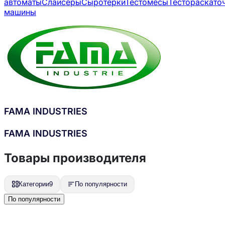
автоматы
Слайсеры
Сыротерки
Тестомесы
Тестораскато
машины
FAMA INDUSTRIES
FAMA INDUSTRIES
Товары производителя
Категории
9
По популярности
По популярности