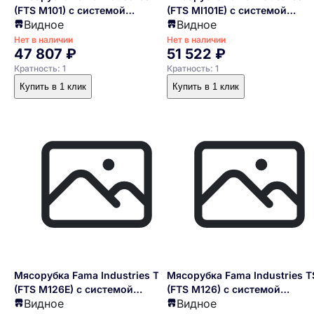
(FTS M101) с системой
(FTS MI101E) с системой
Видное
Видное
Enterprise, с группой
Enterprise, с группой
измельчения из алюминия, без
измельчения из алюминия, б
Нет в наличии
Нет в наличии
47 807 ₽
51 522 ₽
реверса, 220/1/50
реверса, 220/1/50
Кратность: 1
Кратность: 1
Купить в 1 клик
Купить в 1 клик
Мясорубка Fama Industries TS 8
Мясорубка Fama Industries T
(FTS M126E) с системой
(FTS M126) с системой
Видное
Видное
Enterprise, с группой
Enterprise, с группой