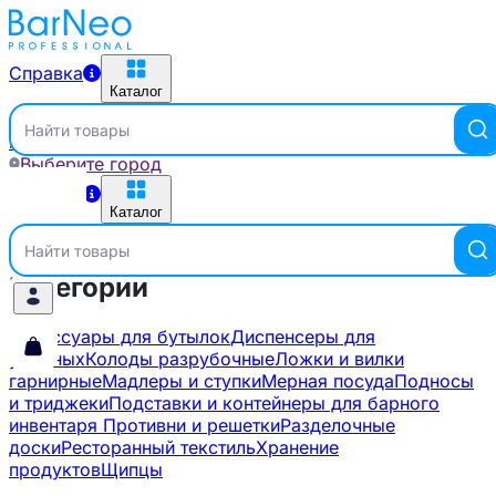
Справка
Каталог
Найти товары
Главная
Бренды
MG
Выберите город
Справка
Каталог
Найти товары
Категории
Аксессуары для бутылок
Диспенсеры для
уборных
Колоды разрубочные
Ложки и вилки
гарнирные
Мадлеры и ступки
Мерная посуда
Подносы
и триджеки
Подставки и контейнеры для барного
инвентаря
Противни и решетки
Разделочные
доски
Ресторанный текстиль
Хранение
продуктов
Щипцы