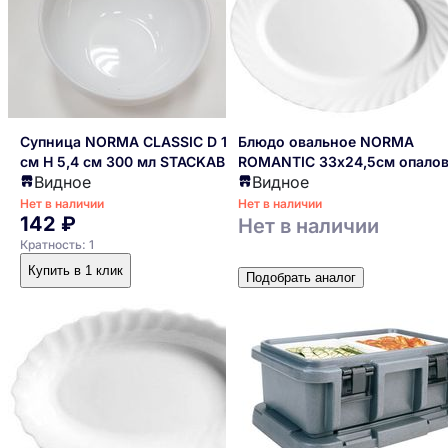
Корпоративные кухни: Офисы,
производственные предприятия.
NORMA – это надежный партнер для тех, кто ценит
качество, функциональность и эстетику.
Супница NORMA CLASSIC D 12,5
Блюдо овальное NORMA
см H 5,4 см 300 мл STACKABLE
ROMANTIC 33х24,5см опало
Видное
Видное
опаловое стекло
стекло (стеклокерамика)
(стеклокерамика)
Нет в наличии
Нет в наличии
142 ₽
Нет в наличии
Кратность: 1
Купить в 1 клик
Подобрать аналог