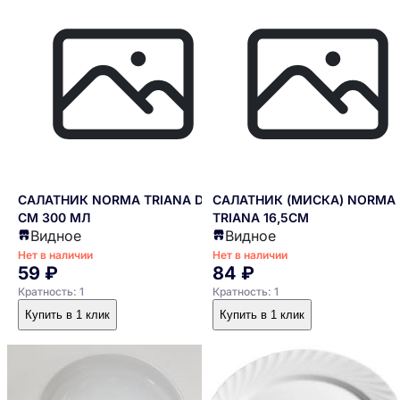
качества на всех этапах производства.
Функциональность: Продукция NORMA
разработана с учетом потребностей
профессиональной кухни.
Дизайн: Современный дизайн, отвечающий
актуальным тенденциям.
Надежность: Продукция NORMA прослужит
долгое время, сохраняя свои
САЛАТНИК NORMA TRIANA D12,5
САЛАТНИК (МИСКА) NORMA
первоначальные свойства.
СМ 300 МЛ
TRIANA 16,5СМ
Видное
Видное
Сферы применения Продукция NORMA нашла
Нет в наличии
Нет в наличии
широкое применение в различных сферах:
59 ₽
84 ₽
Кратность: 1
Кратность: 1
Общественное питание: Рестораны, кафе,
Купить в 1 клик
Купить в 1 клик
столовые.
Государственные учреждения: Школы,
больницы.