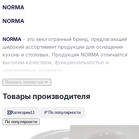
NORMA
NORMA
NORMA
- это многогранный бренд, предлагающий
широкий ассортимент продукции для оснащения
кухонь и столовых. Продукция NORMA отличается
высоким качеством, функциональностью и
современным дизайном.
Посуда для сервировки стола
Материал: Опаловое
Показать полностью
стекло (стеклокерамика) – материал, известный
Товары производителя
своей прочностью, устойчивостью к высоким
температурам и химическим воздействиям.
Категории
11
По популярности
Коллекции:
По популярности
Romantic: Отличается изысканным дизайном с
резными краями.