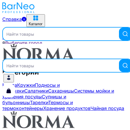
Справка
Каталог
Найти товары
Главная
Бренды
NORMA
Выберите город
Справка
Каталог
Найти товары
Категории
Блюда
Кружки
Подносы и
триджеки
Салатники
Сахарницы
Системы мойки и
хранения посуды
Супницы и
бульонницы
Тарелки
Термосы и
термоконтейнеры
Хранение продуктов
Чайная посуда