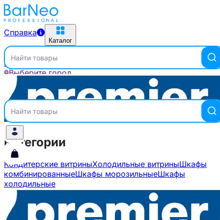
Справка
Каталог
Найти товары
Главная
Бренды
ПРЕМЬЕР
Выберите город
Справка
Каталог
Найти товары
Категории
Кондитерские витрины
Холодильные витрины
Шкафы
комбинированные
Шкафы морозильные
Шкафы
холодильные