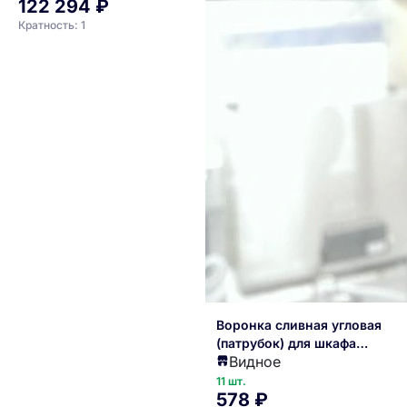
122 294 ₽
Кратность: 1
Воронка сливная угловая
(патрубок) для шкафа
Видное
холодильного серий ШВ (С,К,
УП1(2)ТУ
11 шт.
578 ₽