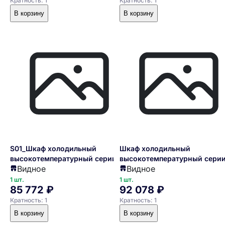
Кратность: 1
Кратность: 1
В корзину
В корзину
S01_Шкаф холодильный
Шкаф холодильный
высокотемпературный серии
высокотемпературный сери
Видное
Видное
ШВУП1ТУ-0,7С (В/Prm, +1…+10
ШВУП1ТУ-0,7М (С, +1…+10
"Премьер")
"Премьер")
1 шт.
1 шт.
85 772 ₽
92 078 ₽
Кратность: 1
Кратность: 1
В корзину
В корзину