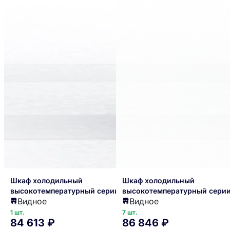
Шкаф холодильный
Шкаф холодильный
высокотемпературный серии
высокотемпературный сери
Видное
Видное
ШВУП1ТУ-0,5 С (В/Prm, +1…+10
ШВУП1ТУ-0,5 М (В, 0…+8
"Премьер")
"Премьер")
1 шт.
7 шт.
84 613 ₽
86 846 ₽