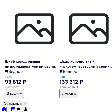
Шкаф холодильный
Шкаф холодильный
низкотемпературный серии
низкотемпературный серии
Видное
Видное
ШНУП1ТУ-0,5М (B, -18...-21)
ШНУП1ТУ-0,7М(В/Prm), нерж.
1 шт.
1 шт.
93 812 ₽
133 612 ₽
Кратность: 1
Кратность: 1
В корзину
В корзину
Загрузить еще