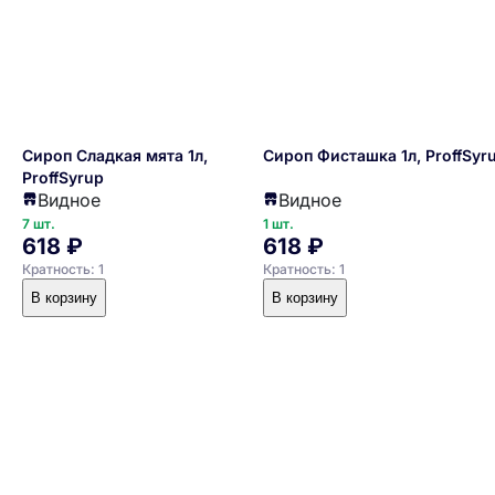
Сироп Сладкая мята 1л,
Сироп Фисташка 1л, ProffSyr
ProffSyrup
Видное
Видное
7 шт.
1 шт.
618 ₽
618 ₽
Кратность: 1
Кратность: 1
В корзину
В корзину