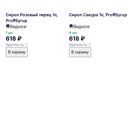
Сироп Розовый перец 1л,
Сироп Сакура 1л, ProffSyrup
ProffSyrup
Видное
Видное
1 шт.
4 шт.
618 ₽
618 ₽
Кратность: 1
Кратность: 1
В корзину
В корзину