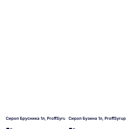
Сироп Брусника 1л, ProffSyrup
Сироп Бузина 1л, ProffSyrup