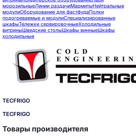
морозильные
Линии раздачи
Мармиты
Нейтральные
модули
Оборудование для фастфуда
Полки
подогреваемые и модули
Специализированные
шкафы
Тележки сервировочные
Холодильные
витрины
Шведские столы
Шкафы винные
Шкафы
холодильные
TECFRIGO
TECFRIGO
Товары производителя