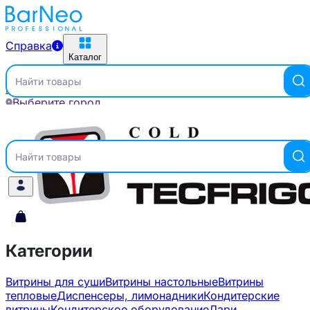
Справка
Каталог
Найти товары
Главная
Бренды
TECFRIGO
Выберите город
Справка
Каталог
Найти товары
Категории
Витрины для суши
Витрины настольные
Витрины
тепловые
Диспенсеры, лимонадники
Кондитерские
витрины
Кондитерское оборудование
Лари