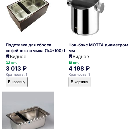
Подставка для сброса
Нок-бокс MOTTA диаметром 
кофейного жмыха (1/4*100) P.L.
мм
Видное
Видное
PROFF CUISINE
33 шт.
18 шт.
3 013 ₽
4 198 ₽
Кратность: 1
Кратность: 1
В корзину
В корзину