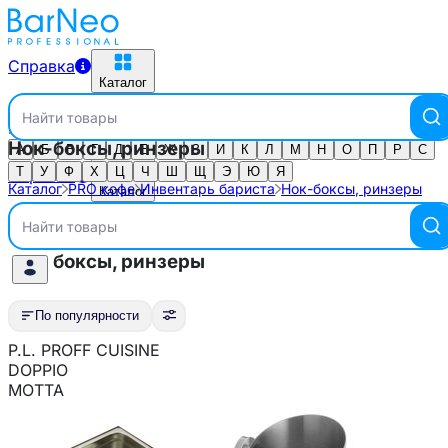
Справка
Каталог
Найти товары
Каталог по алфавиту
Нок-боксы, ринзеры
Выберите город
А
Б
В
Г
Д
Е
Ж
З
И
К
Л
М
Н
О
П
Р
С
Т
У
Ф
Х
Ц
Ч
Ш
Щ
Э
Ю
Я
Справка
Каталог
PRO кофе
Инвентарь бариста
Нок-боксы, ринзеры
Каталог
Инвентарь бариста
Найти товары
Нок-боксы, ринзеры
По популярности
P.L. PROFF CUISINE
По популярности
DOPPIO
Тип аксессуара
MOTTA