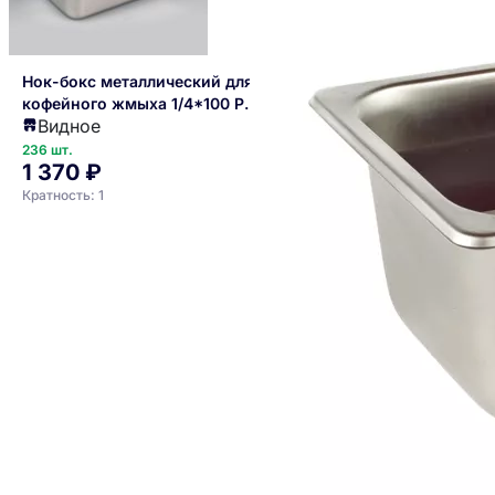
Нок-бокс металлический для
кофейного жмыха 1/4*100 P.L.
Видное
81259015
236 шт.
1 370 ₽
Кратность: 1