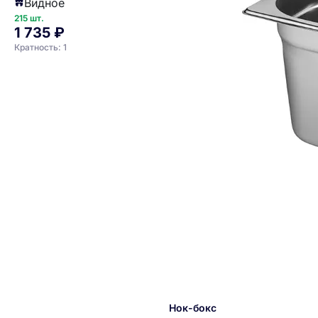
Видное
см. MGsteel
215 шт.
1 735 ₽
Кратность: 1
Нок-бокс