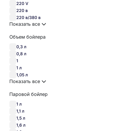
220 V
220 в
220 в/380 в
Показать все
Объем бойлера
0,3 л
0,8 л
1
1 л
1,05 л
Показать все
Паровой бойлер
1 л
1,1 л
1,5 л
1,6 л