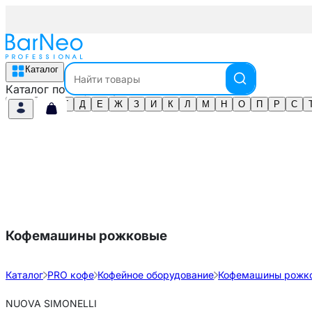
Каталог
Каталог по алфавиту
А
Б
В
Г
Д
Е
Ж
З
И
К
Л
М
Н
О
П
Р
С
Кофемашины рожковые
Каталог
PRO кофе
Кофейное оборудование
Кофемашины рожк
NUOVA SIMONELLI