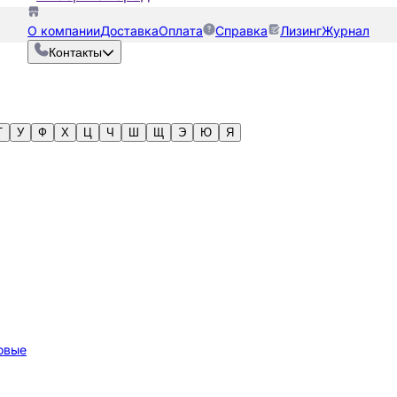
О компании
Доставка
Оплата
Справка
Лизинг
Журнал
Контакты
Т
У
Ф
Х
Ц
Ч
Ш
Щ
Э
Ю
Я
овые