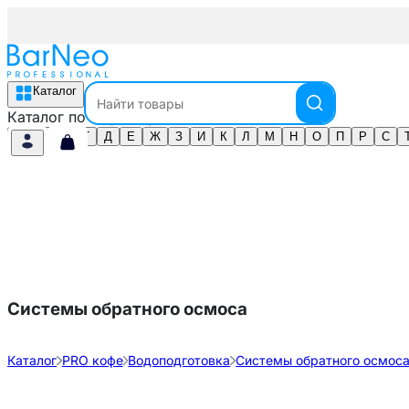
Каталог
Каталог по алфавиту
А
Б
В
Г
Д
Е
Ж
З
И
К
Л
М
Н
О
П
Р
С
Системы обратного осмоса
Каталог
PRO кофе
Водоподготовка
Системы обратного осмос