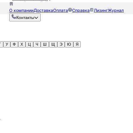
О компании
Доставка
Оплата
Справка
Лизинг
Журнал
Контакты
Т
У
Ф
Х
Ц
Ч
Ш
Щ
Э
Ю
Я
а