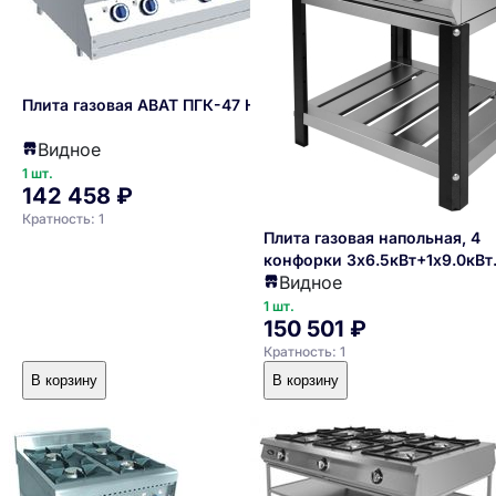
Плита газовая ABAT ПГК-47 Н
Видное
1 шт.
142 458 ₽
Кратность: 1
Плита газовая напольная, 4
конфорки 3х6.5кВт+1х9.0кВт
Видное
открытые, стенд открытый,
магистр.газ, автоподжиг, газ
1 шт.
150 501 ₽
контроль
Кратность: 1
В корзину
В корзину