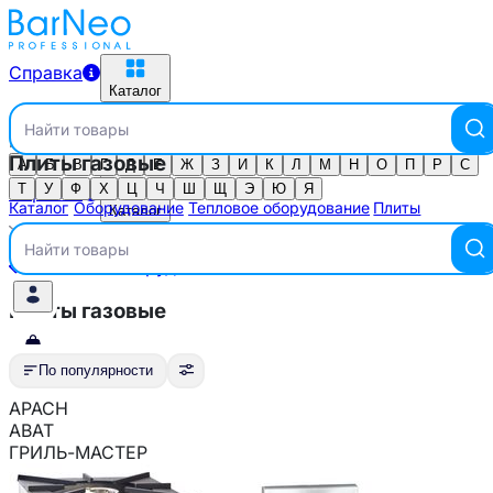
Справка
Каталог
Найти товары
Каталог по алфавиту
Плиты газовые
Выберите город
А
Б
В
Г
Д
Е
Ж
З
И
К
Л
М
Н
О
П
Р
С
Т
У
Ф
Х
Ц
Ч
Ш
Щ
Э
Ю
Я
Справка
Каталог
Оборудование
Тепловое оборудование
Плиты
Каталог
газовые
Найти товары
Тепловое оборудование
Плиты газовые
По популярности
APACH
По популярности
ABAT
Духовка
ГРИЛЬ-МАСТЕР
Товар варочной поверхности
Установка