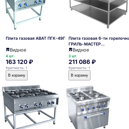
Плита газовая ABAT ПГК-49П
Плита газовая 6-ти горелочн
ГРИЛЬ-МАСТЕР
Видное
Видное
Ф6П2Г/1000(подход с 2-х
сторон)
4 шт.
3 шт.
163 120 ₽
211 086 ₽
Кратность: 1
Кратность: 1
В корзину
В корзину