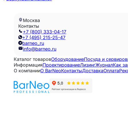
Москва
Контакты
+7 (800) 333-04-17
+7 (495) 215-25-47
barneo_ru
info@barneo.ru
Каталог товаров
Оборудование
Посуда и сервиров
Информация
Проектирование
Лизинг
Журнал
Как за
О компании
O BarNeo
Контакты
Доставка
Оплата
Рек