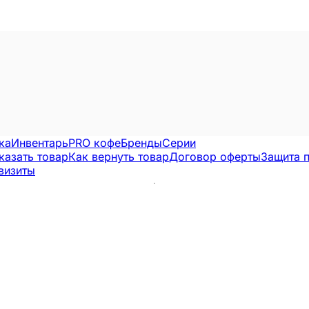
ка
Инвентарь
PRO кофе
Бренды
Серии
казать товар
Как вернуть товар
Договор оферты
Защита 
визиты