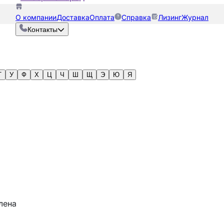
О компании
Доставка
Оплата
Справка
Лизинг
Журнал
Контакты
Т
У
Ф
Х
Ц
Ч
Ш
Щ
Э
Ю
Я
лена