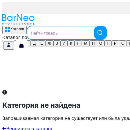
Каталог
Каталог по алфавиту
А
Б
В
Г
Д
Е
Ж
З
И
К
Л
М
Н
О
П
Р
С
Категория не найдена
Запрашиваемая категория не существует или была уда
Вернуться в каталог