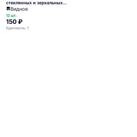
стеклянных и зеркальных
Видное
поверхностей 1 л. нейтральный
ph 7 Crystal /1/12/
12 шт.
150 ₽
Кратность: 1