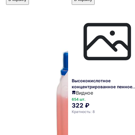
Высококислотное
концентрированное пенное
Видное
моющее средство для уборк
после строительства и ремо
654 шт.
322 ₽
Альфа ДэСтрой (1л) Professio
Кратность: 8