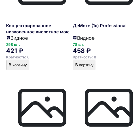
Концентрированное
ДеМоте (1л) Professional
низкопенное кислотное моющее
Видное
Видное
средство для уборки после
строительства и ремонта
298 шт.
78 шт.
421 ₽
458 ₽
ДэСтрой (1л) Professional
Кратность: 8
Кратность: 8
В корзину
В корзину