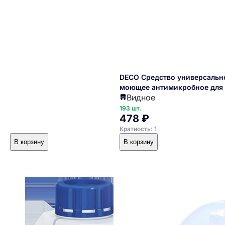
DECO Средство универсаль
моющее антимикробное для 
Видное
рдых поверхностей 5л. ПНД
193 шт.
478 ₽
Кратность: 1
В корзину
В корзину