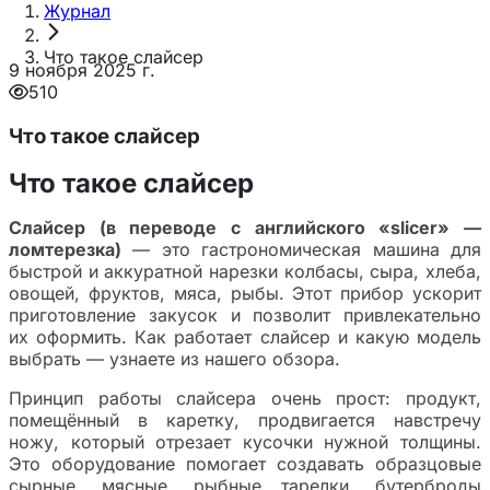
Журнал
Что такое слайсер
9 ноября 2025 г.
510
Что такое слайсер
Что такое слайсер
Слайсер (в переводе с английского «slicer» —
ломтерезка)
— это гастрономическая машина для
быстрой и аккуратной нарезки колбасы, сыра, хлеба,
овощей, фруктов, мяса, рыбы. Этот прибор ускорит
приготовление закусок и позволит привлекательно
их оформить. Как работает слайсер и какую модель
выбрать — узнаете из нашего обзора.
Принцип работы слайсера очень прост: продукт,
помещённый в каретку, продвигается навстречу
ножу, который отрезает кусочки нужной толщины.
Это оборудование помогает создавать образцовые
сырные, мясные, рыбные тарелки, бутерброды