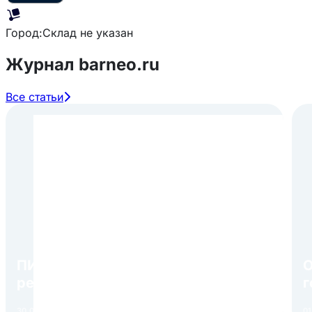
Город:
Склад не указан
Журнал barneo.ru
Все статьи
ПИР Экспо 2026: открытие
О
регистрации 1 августа
г
в
30.07.2026
Читать
01