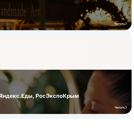
Читать
я Яндекс.Еды, РосЭкспоКрым
Читать