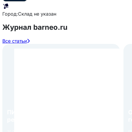
Город:
Склад не указан
Журнал barneo.ru
Все статьи
ПИР Экспо 2026: открытие
О
регистрации 1 августа
г
в
30.07.2026
Читать
01