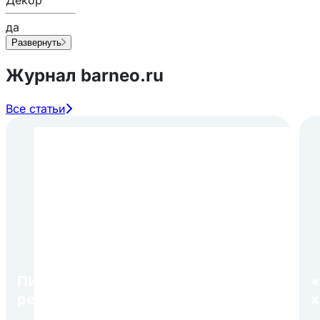
да
Развернуть
Журнал barneo.ru
Все статьи
ПИР Экспо 2026: открытие
«
регистрации 1 августа
х