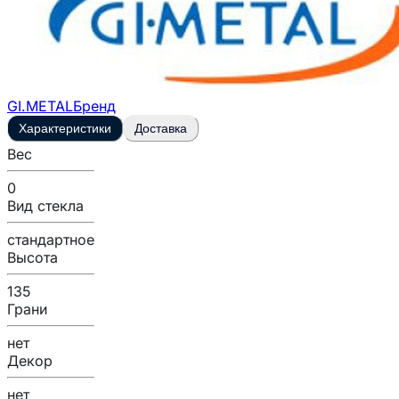
GI.METAL
Бренд
Характеристики
Доставка
Вес
0
Вид стекла
стандартное
Высота
135
Грани
нет
Декор
нет