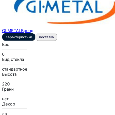
GI.METAL
Бренд
Характеристики
Доставка
Вес
0
Вид стекла
стандартное
Высота
220
Грани
нет
Декор
да