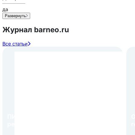
да
Развернуть
Журнал barneo.ru
Все статьи
ПИР Экспо 2026: открытие
О
регистрации 1 августа
г
в