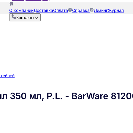
О компании
Доставка
Оплата
Справка
Лизинг
Журнал
Контакты
ктейлей
л 350 мл, P.L. - BarWare 8120