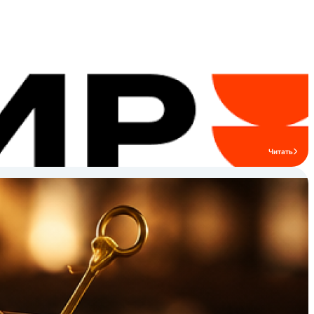
товаров бренда «P.L. Proff Cuisine»
представлены: фарфоровая посуда,
кухонный, кондитерский и барный
инвентарь, ресторанная и торговая
мебель, аксессуары для сервировки
стола, текстиль.
Читать