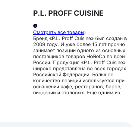
P.L. PROFF CUISINE
Смотреть все товары
Бренд «P.L. Proff Cuisine» был создан в
2009 году. И уже более 15 лет прочно
занимает позиции одного из основных
поставщиков товаров HoReCa по всей
России. Продукция «P.L. Proff Cuisine»
широко представлена во всех городах
Российской Федерации. Большое
количество позиций используется при
оснащении кафе, ресторанов, баров,
пиццерий и столовых. Еще одним из
важных направлений являются товары
для оснащения пищевых производств.
Товары для поваров, барменов и всех
остальных сегментов HoReCa под
брендом P.L. Proff Cuisine - это
возможность быть яркими и выгодно
отличаться от своих конкурентов. Среди