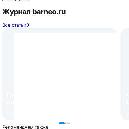
Журнал barneo.ru
Все статьи
ПИР Экспо 2026: открытие
«
регистрации 1 августа
х
30.07.2026
Читать
09
Рекомендуем также