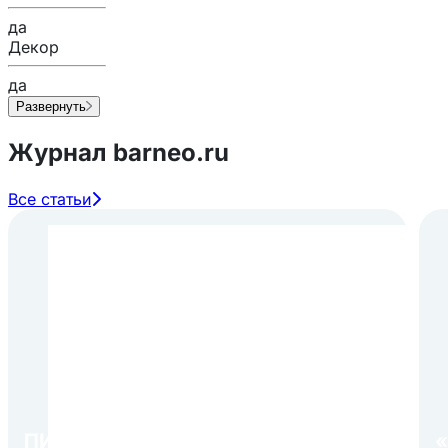
да
Декор
да
Развернуть
Журнал barneo.ru
Все статьи
ПИР Экспо 2026: открытие
«