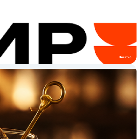
такой как стаканы, бокалы и миски.
Располагая двумя производственными
площадками в Кютахье и офисом
продаж и маркетинга на 2000
сотрудников в Стамбуле, компания
имеет мощную сеть продаж и
дистрибуции по всей Турции.
Читать