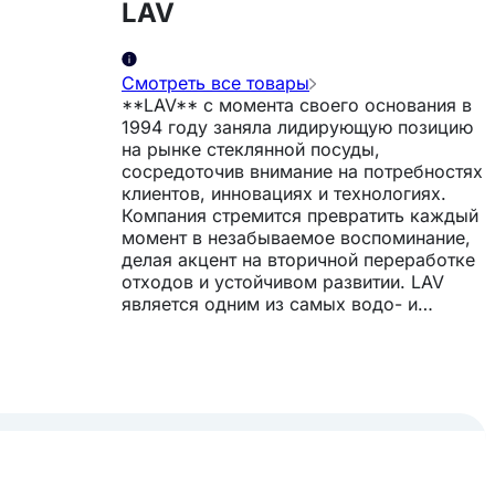
LAV
Смотреть все товары
**LAV** с момента своего основания в
1994 году заняла лидирующую позицию
на рынке стеклянной посуды,
сосредоточив внимание на потребностях
клиентов, инновациях и технологиях.
Компания стремится превратить каждый
момент в незабываемое воспоминание,
делая акцент на вторичной переработке
отходов и устойчивом развитии. LAV
является одним из самых водо- и
энергосберегающих производителей,
создавая при этом экологически чистую
продукцию. Благодаря своему
оригинальному, стильному и
инновационному дизайну, LAV входит в
пятерку крупнейших мировых
производителей, ежедневно выпуская 2
миллиона единиц стеклянной продукции,