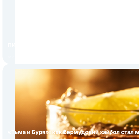
ПИР Экспо 2026: открытие регистрации 1 авгу
30.07.2026
«Тьма и Буря»: как бермудский хайбол стал 