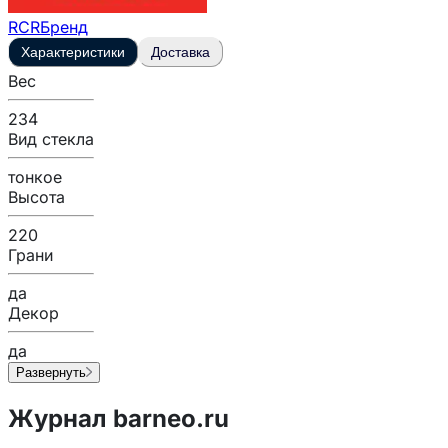
RCR
Бренд
Характеристики
Доставка
Вес
234
Вид стекла
тонкое
Высота
220
Грани
да
Декор
да
Развернуть
Журнал barneo.ru