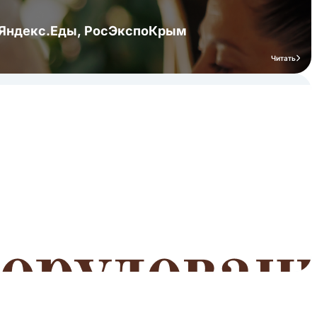
я Яндекс.Еды, РосЭкспоКрым
Читать
мероприятий
Читать