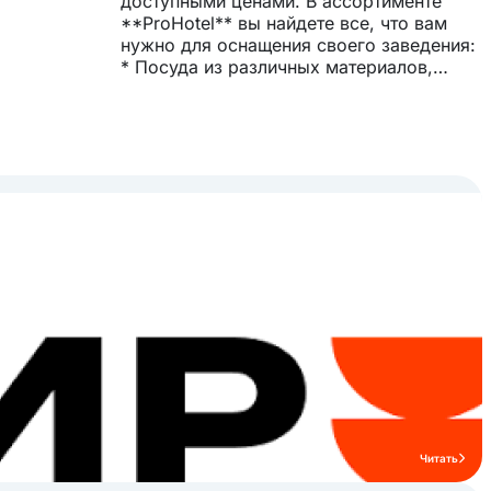
доступными ценами. В ассортименте
**ProHotel** вы найдете все, что вам
нужно для оснащения своего заведения:
* Посуда из различных материалов,
включая фарфор, стекло, пластик и
металл. * Кухонный инвентарь для
приготовления, сервировки и уборки. *
Кондитерские принадлежности для
выпечки и украшения тортов, пирожных
и других десертов. * Аксессуары для
баров и ресторанов, включая бокалы,
фужеры, стаканы, рюмки и многое
другое.
Читать