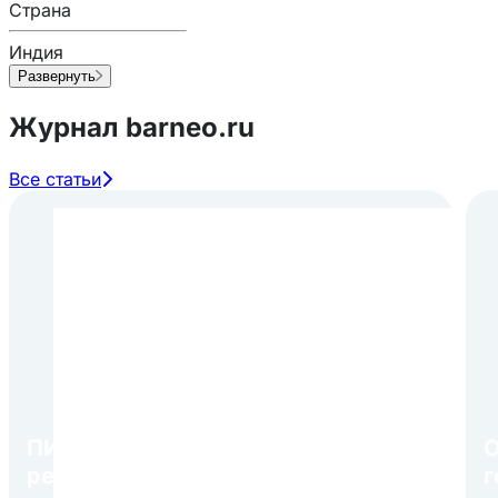
Страна
Индия
Развернуть
Журнал barneo.ru
Все статьи
ПИР Экспо 2026: открытие
О
регистрации 1 августа
г