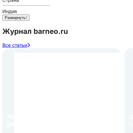
Страна
Индия
Развернуть
Журнал barneo.ru
Все статьи
ПИР Экспо 2026: открытие
О
регистрации 1 августа
г
в