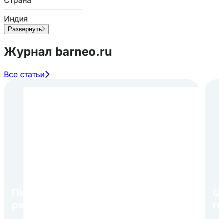
Страна
Индия
Развернуть
Журнал barneo.ru
Все статьи
ПИР Экспо 2026: открытие
О
регистрации 1 августа
г
в