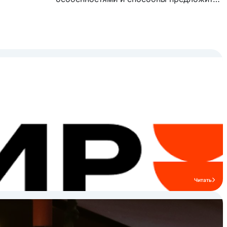
модельный ряд, с которым комфортно
работать. Модельный ряд бренда
включает в себя бойлерные и
инжекторные пароконвектоматы,
тепловое оборудование, линии раздачи,
посудомоечное, холодильное и
нейтральное оборудование.
Читать