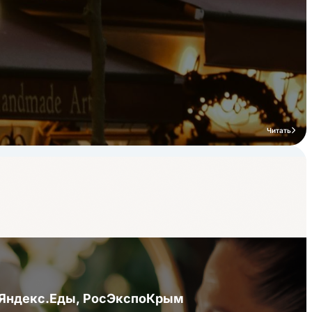
Читать
я Яндекс.Еды, РосЭкспоКрым