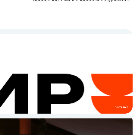
модельный ряд, с которым комфортно
работать. Модельный ряд бренда
включает в себя бойлерные и
инжекторные пароконвектоматы,
тепловое оборудование, линии раздачи,
посудомоечное, холодильное и
нейтральное оборудование.
Читать