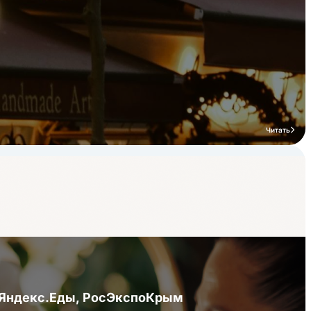
Читать
я Яндекс.Еды, РосЭкспоКрым