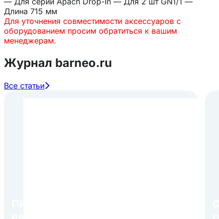
— Для серии Apach Drop-In — Для 2 шт GN1/1 —
Длина 715 мм
Для уточнения совместимости аксессуаров с
оборудованием просим обратиться к вашим
менеджерам.
Журнал barneo.ru
Все статьи
ПИР Экспо 2026: открытие
О
регистрации 1 августа
г