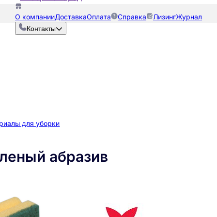
О компании
Доставка
Оплата
Справка
Лизинг
Журнал
Контакты
риалы для уборки
еленый абразив