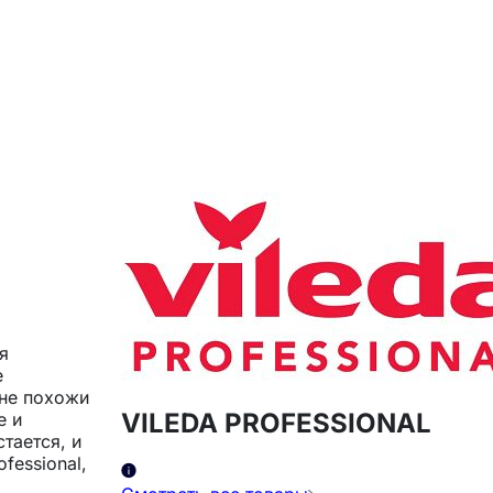
я
е
шне похожи
VILEDA PROFESSIONAL
е и
тается, и
fessional,
a