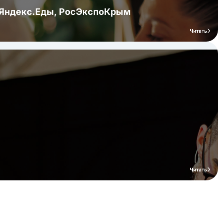
я Яндекс.Еды, РосЭкспоКрым
Читать
Читать