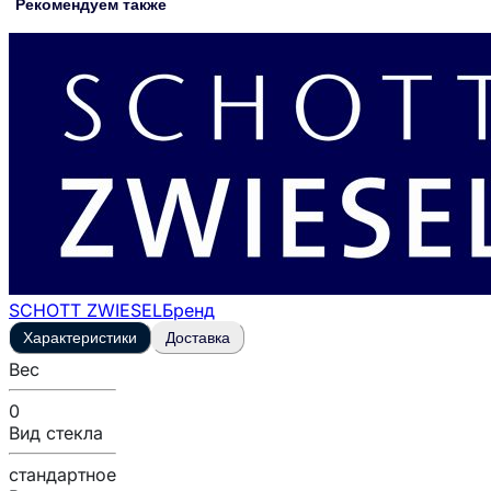
Рекомендуем также
SCHOTT ZWIESEL
Бренд
Характеристики
Доставка
Вес
0
Вид стекла
стандартное