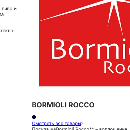
 пиво и
та
текло,
BORMIOLI ROCCO
Смотреть все товары
Посуда **Bormioli Rocco** – воплощение