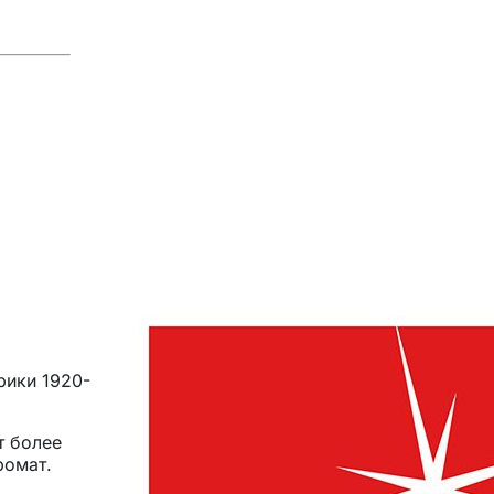
рики 1920-
т более
ромат.