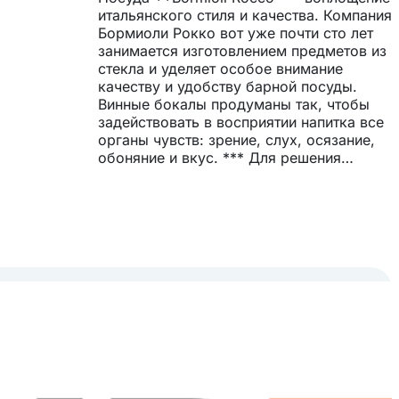
итальянского стиля и качества. Компания
Бормиоли Рокко вот уже почти сто лет
занимается изготовлением предметов из
стекла и уделяет особое внимание
качеству и удобству барной посуды.
Винные бокалы продуманы так, чтобы
задействовать в восприятии напитка все
органы чувств: зрение, слух, осязание,
обоняние и вкус. *** Для решения
повседневных проблем с посудой на
предприятиях общественного питания
Bormioli Rocco разработали ряд
инновационных методов и материалов. О
применении каждого из них говорят
соответствующие знаки: Особую
элегантность имеют высокие винные
бокалы благодаря применению
специальной технологии: ножка
вытягивается прямо из выдутого
корпуса бокала. Такие изделия не имеют
хрупкого места спайки, некрасивого шва
и микротрещин, все изгибы гладкие и