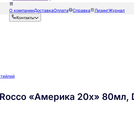
О компании
Доставка
Оплата
Справка
Лизинг
Журнал
Контакты
ктейлей
 Rocco «Америка 20х» 80мл,