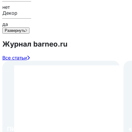
нет
Декор
да
Развернуть
Журнал barneo.ru
Все статьи
ПИР Экспо 2026: открытие
«