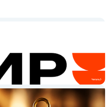
для оснащения пищевых производств.
Товары для поваров, барменов и всех
остальных сегментов HoReCa под
брендом P.L. Proff Cuisine - это
возможность быть яркими и выгодно
отличаться от своих конкурентов. Среди
товаров бренда «P.L. Proff Cuisine»
представлены: фарфоровая посуда,
кухонный, кондитерский и барный
инвентарь, ресторанная и торговая
мебель, аксессуары для сервировки
стола, текстиль.
Читать