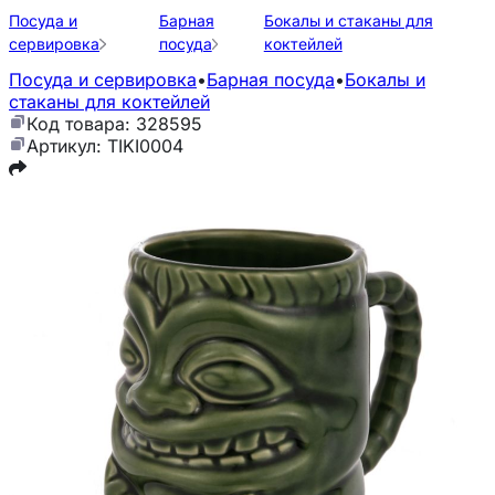
Посуда и
Барная
Бокалы и стаканы для
сервировка
посуда
коктейлей
Посуда и сервировка
•
Барная посуда
•
Бокалы и
стаканы для коктейлей
Код товара: 328595
Артикул: TIKI0004