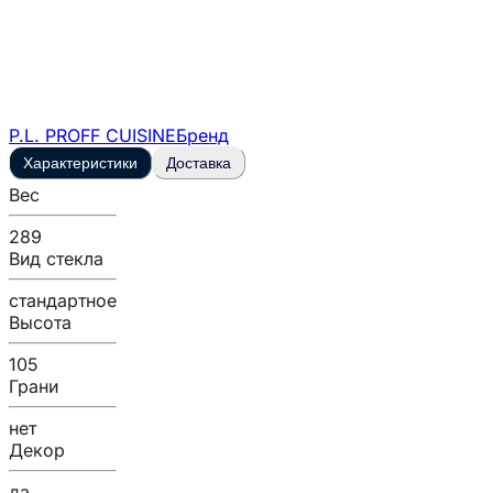
P.L. PROFF CUISINE
Бренд
Характеристики
Доставка
Вес
289
Вид стекла
стандартное
Высота
105
Грани
нет
Декор
да