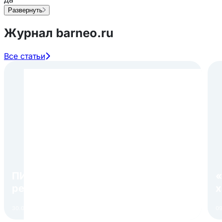
Развернуть
Журнал barneo.ru
Все статьи
ПИР Экспо 2026: открытие
«
регистрации 1 августа
х
30.07.2026
Читать
09