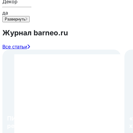
Декор
да
Развернуть
Журнал barneo.ru
Все статьи
ПИР Экспо 2026: открытие
«
регистрации 1 августа
х