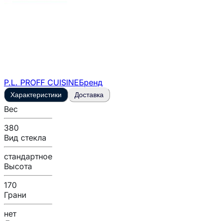
P.L. PROFF CUISINE
Бренд
Характеристики
Доставка
Вес
380
Вид стекла
стандартное
Высота
170
Грани
нет