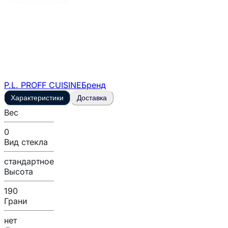
P.L. PROFF CUISINE
Бренд
Характеристики
Доставка
Вес
0
Вид стекла
стандартное
Высота
190
Грани
нет