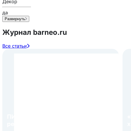
Декор
да
Развернуть
Журнал barneo.ru
Все статьи
ПИР Экспо 2026: открытие
«
регистрации 1 августа
х