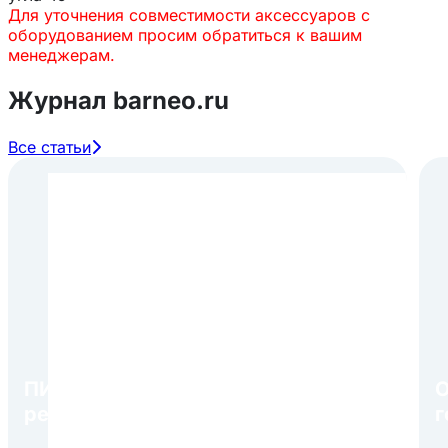
Для уточнения совместимости аксессуаров с
оборудованием просим обратиться к вашим
менеджерам.
Журнал barneo.ru
Все статьи
ПИР Экспо 2026: открытие
О
регистрации 1 августа
г
в