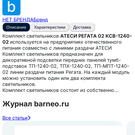
НЕТ БРЕНДА
Бренд
Описание
Характеристики
Доставка
Комплект светильников
АТЕСИ РЕГАТА 02 КСВ-1240-
02
используется на предприятиях отечественного
питания совместно с линиями раздачи АТЕСИ
Комплект светильников предназначен для
декоративной подсветки передних панелей тумб-
подставок ТП-1240-02, ТПХ-1240-02, ТП-МПТ-1240-
02 линии раздачи питания Регата. На каждый модуль
можно установить один или два комплекта
светильников.
Комплект светильников состоит из собственно
светильников (мощность и размеры светильников, а
так же их количество различны для разных
Журнал barneo.ru
комплектов), кронштейнов, уголков и винтов.
Комплект поставляется в разобранном виде, каждый
Все статьи
из светильников упакован в отдельную коробку, в
одну из которых вложены пакет с деталями и кабель
для подключения электропитания. Кронштейны