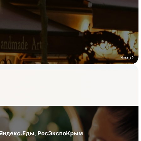
Читать
я Яндекс.Еды, РосЭкспоКрым