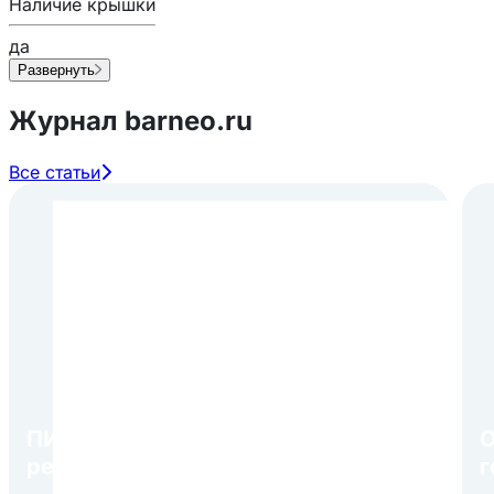
Наличие крышки
да
Развернуть
Журнал barneo.ru
Все статьи
ПИР Экспо 2026: открытие
О
регистрации 1 августа
г
в