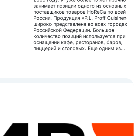
занимает позиции одного из основных
поставщиков товаров HoReCa по всей
России. Продукция «P.L. Proff Cuisine»
широко представлена во всех городах
Российской Федерации. Большое
количество позиций используется при
оснащении кафе, ресторанов, баров,
пиццерий и столовых. Еще одним из
важных направлений являются товары
для оснащения пищевых производств.
Товары для поваров, барменов и всех
остальных сегментов HoReCa под
брендом P.L. Proff Cuisine - это
возможность быть яркими и выгодно
отличаться от своих конкурентов. Среди
товаров бренда «P.L. Proff Cuisine»
представлены: фарфоровая посуда,
кухонный, кондитерский и барный
инвентарь, ресторанная и торговая
мебель, аксессуары для сервировки
стола, текстиль.