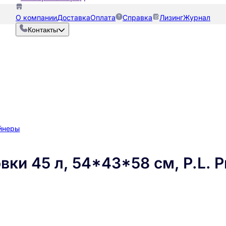
О компании
Доставка
Оплата
Справка
Лизинг
Журнал
Контакты
йнеры
ки 45 л, 54*43*58 см, P.L. P