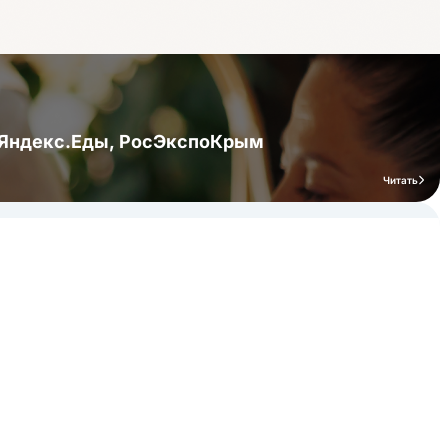
я Яндекс.Еды, РосЭкспоКрым
Читать
мероприятий