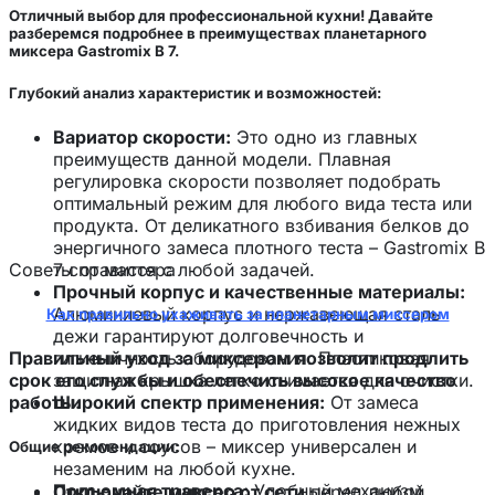
Отличный выбор для профессиональной кухни! Давайте
разберемся подробнее в преимуществах планетарного
миксера Gastromix B 7.
Глубокий анализ характеристик и возможностей:
Вариатор скорости:
Это одно из главных
преимуществ данной модели. Плавная
регулировка скорости позволяет подобрать
оптимальный режим для любого вида теста или
продукта. От деликатного взбивания белков до
энергичного замеса плотного теста – Gastromix B
Советы от мастера
7 справится с любой задачей.
Прочный корпус и качественные материалы:
Алюминиевый корпус и нержавеющая сталь
Как правильно ухаживать за планетарным миксером
дежи гарантируют долговечность и
Правильный уход за миксером позволит продлить
гигиеничность оборудования. Пластиковая
срок его службы и обеспечить высокое качество
защитная крышка легко снимается для очистки.
работы.
Широкий спектр применения:
От замеса
жидких видов теста до приготовления нежных
кремов и соусов – миксер универсален и
Общие рекомендации:
незаменим на любой кухне.
Подъемная траверса:
Удобный механизм
Отключайте миксер от сети
перед любой