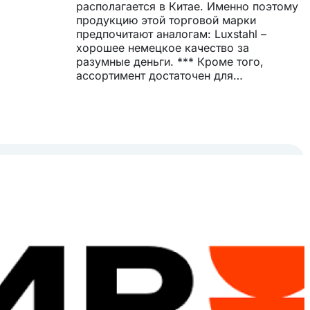
располагается в Китае. Именно поэтому
продукцию этой торговой марки
предпочитают аналогам: Luxstahl –
хорошее немецкое качество за
разумные деньги. *** Кроме того,
ассортимент достаточен для
полноценного оборудования
профессиональной кухни любого
предприятия общепита: котлы всех
возможных литражей, кастрюли и
сковороды, подходящие для любого
вида поверхностей плит, качественные
поварские ножи любого назначения,
мусаты, термоустойчивые
гастроемкости, стильные столовые
приборы и многое другое.
Индукционные плиты Luxstahl
представляет экономичные и
эффективные модели настольных
индукционных плит на 2 и 4 конфорки.
Оборудование рассчитано на активное
использование в условиях пищеблока,