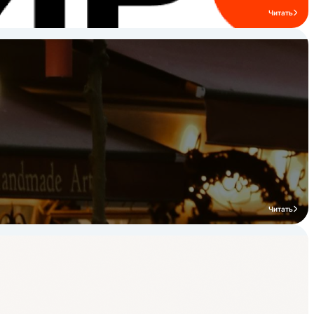
мощность каждой конфорки 3,5 кВт
гарантирует высокую скорость
Читать
приготовления в температурном режиме
до 240 °С. Большой диапазон
регулировки нагрева позволяет без
проблем работать с деликатными
продуктами (соусами, яйцами, заварным
кремом и др.).
Читать