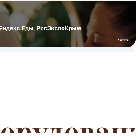
я Яндекс.Еды, РосЭкспоКрым
Читать
мероприятий
Читать