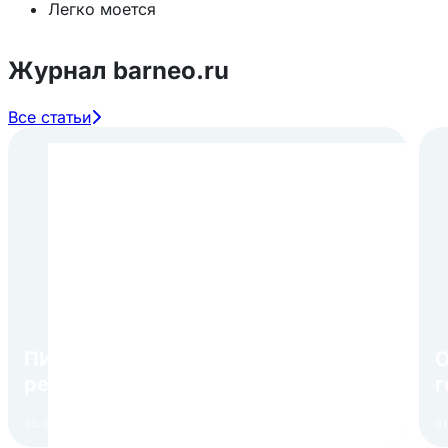
Легко моется
Журнал barneo.ru
Все статьи
ПИР Экспо 2026: открытие
О
регистрации 1 августа
г
в
30.07.2026
Читать
01