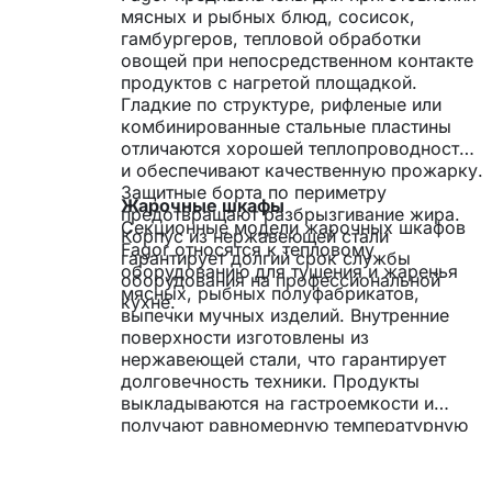
мясных и рыбных блюд, сосисок,
гамбургеров, тепловой обработки
овощей при непосредственном контакте
продуктов с нагретой площадкой.
Гладкие по структуре, рифленые или
комбинированные стальные пластины
отличаются хорошей теплопроводностью
и обеспечивают качественную прожарку.
Защитные борта по периметру
Жарочные шкафы
предотвращают разбрызгивание жира.
Секционные модели жарочных шкафов
Корпус из нержавеющей стали
Fagor относятся к тепловому
гарантирует долгий срок службы
оборудованию для тушения и жаренья
оборудования на профессиональной
мясных, рыбных полуфабрикатов,
кухне.
выпечки мучных изделий. Внутренние
поверхности изготовлены из
нержавеющей стали, что гарантирует
долговечность техники. Продукты
выкладываются на гастроемкости и
получают равномерную температурную
обработку.