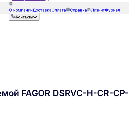
О компании
Доставка
Оплата
Справка
Лизинг
Журнал
Контакты
аемой FAGOR DSRVC-H-CR-CP-