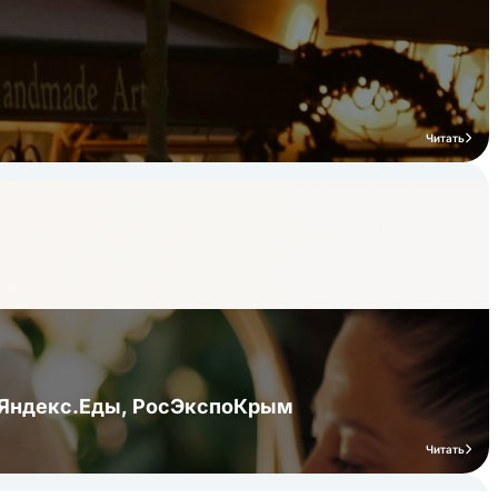
Читать
я Яндекс.Еды, РосЭкспоКрым
Читать